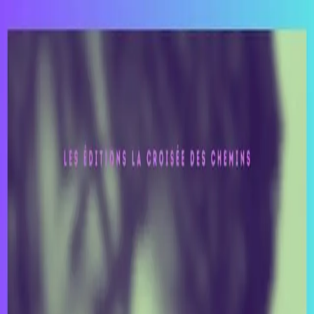
Aller au contenu principal
Changer le thème
Rechercher...
Accueil
Catégories
Actions
Actualités
Afrique
Congo RDC
Culture
Opinions
Politique
Pages
Nous soutenir
Contact